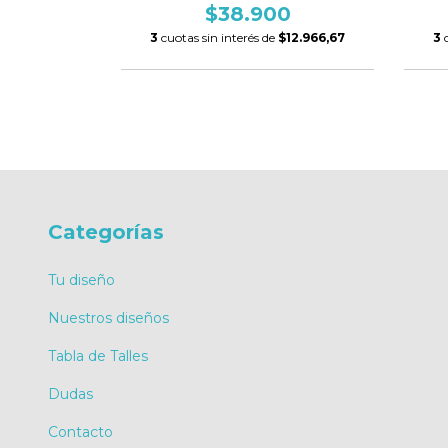
0
$38.900
$12.966,67
3
cuotas sin interés de
$12.966,67
3
Categorías
Tu diseño
Nuestros diseños
Tabla de Talles
Dudas
Contacto