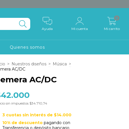
0
Ayuda
Mi cuenta
Mi carrito
o
Quienes somos
cio
>
Nuestros diseños
>
Música
>
mera AC/DC
emera AC/DC
$42.000
cio sin impuestos
$34.710,74
3
cuotas sin interés de
$14.000
10% de descuento
pagando con
Transferencia o depósito bancario