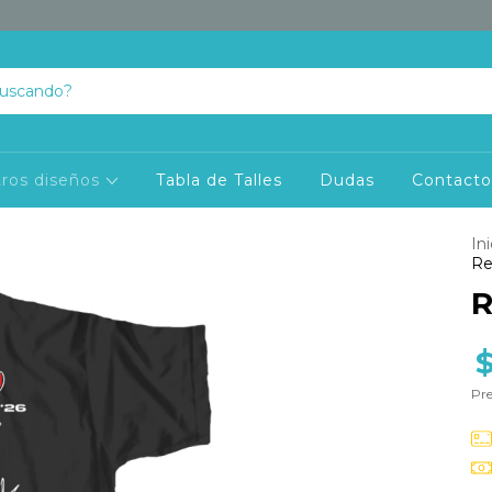
ros diseños
Tabla de Talles
Dudas
Contact
Ini
Re
R
Pre