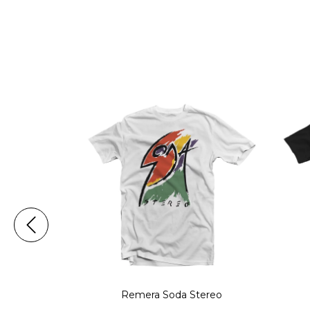
ilish
Remera Soda Stereo