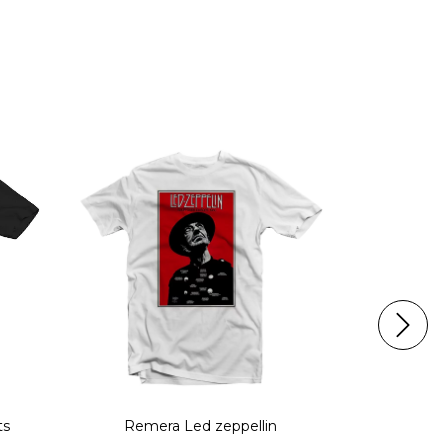
ts
Remera Led zeppellin
Reme