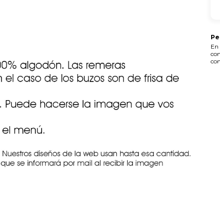
Pe
En 
con
con