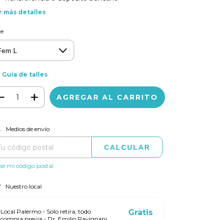
r más detalles
le
Guía de talles
CAMBIAR CP
regas para el CP:
Medios de envío
CALCULAR
sé mi código postal
Nuestro local
Local Palermo - Solo retira, todo
Gratis
compra previa - Dr. Emilio Ravignani