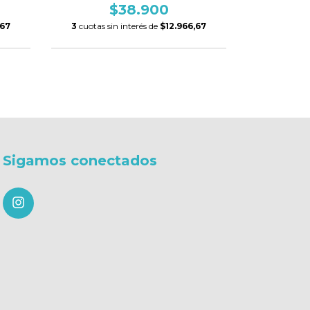
$38.900
,67
3
cuotas sin interés de
$12.966,67
3
cuotas si
Sigamos conectados