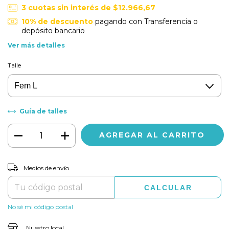
3
cuotas sin interés de
$12.966,67
10% de descuento
pagando con Transferencia o
depósito bancario
Ver más detalles
Talle
Guía de talles
CAMBIAR CP
Entregas para el CP:
Medios de envío
CALCULAR
No sé mi código postal
Nuestro local