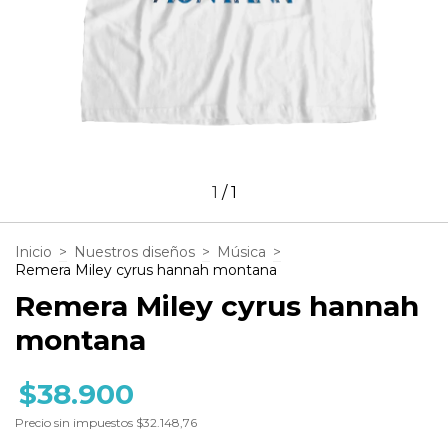
1
/
1
Inicio
>
Nuestros diseños
>
Música
>
Remera Miley cyrus hannah montana
Remera Miley cyrus hannah
montana
$38.900
Precio sin impuestos
$32.148,76