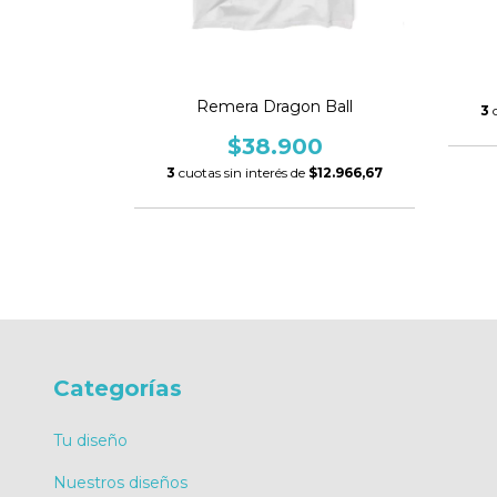
man
0
Remera Dragon Ball
$12.966,67
3
$38.900
3
cuotas sin interés de
$12.966,67
Categorías
Tu diseño
Nuestros diseños