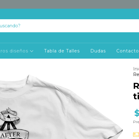
ros diseños
Tabla de Talles
Dudas
Contact
Ini
Re
R
t
Pre