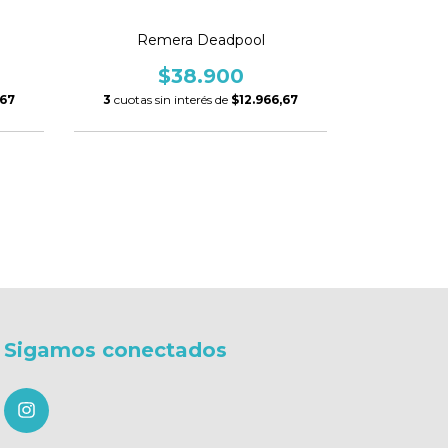
Reme
Remera Deadpool
$38.900
3
cuotas si
,67
3
cuotas sin interés de
$12.966,67
Sigamos conectados