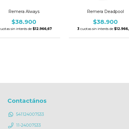
Remera Always
Remera Deadpool
$38.900
$38.900
cuotas sin interés de
$12.966,67
3
cuotas sin interés de
$12.966
Contactános
541124007533
11-24007533