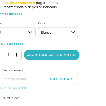
10% de descuento
pagando con
Transferencia o depósito bancario
r más detalles
le
Color
Guía de talles
CAMBIAR CP
regas para el CP:
Medios de envío
CALCULAR
sé mi código postal
Nuestro local