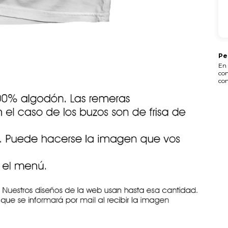
Pe
En 
con
con