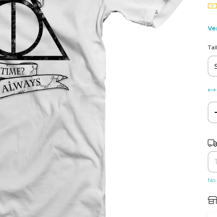
Ve
Tal
Ent
No 