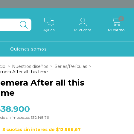
0
Ayuda
Mi cuenta
Mi carrito
o
Quienes somos
cio
>
Nuestros diseños
>
Series/Películas
>
mera After all this time
emera After all this
ime
$38.900
cio sin impuestos
$32.148,76
3
cuotas sin interés de
$12.966,67