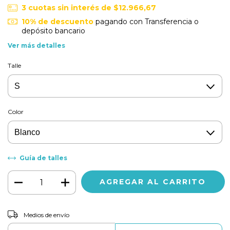
3
cuotas sin interés de
$12.966,67
10% de descuento
pagando con Transferencia o
depósito bancario
Ver más detalles
Talle
Color
Guía de talles
CAMBIAR CP
Entregas para el CP:
Medios de envío