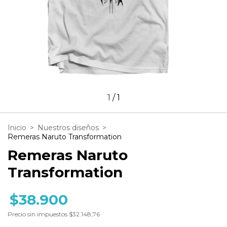
1
/
1
Inicio
>
Nuestros diseños
>
Remeras Naruto Transformation
Remeras Naruto
Transformation
$38.900
Precio sin impuestos
$32.148,76