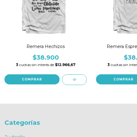
Remera Hechizos
Remera Espre
$38.900
$38
3
cuotas sin interés de
$12.966,67
3
cuotas sin inte
COMPRAR
COMPRAR
Categorías